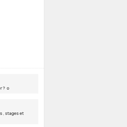
er ? ☺
s , stages et