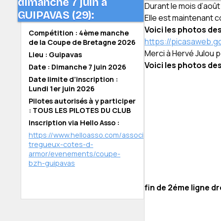
dimanche 7 juin à
Durant le mois d’août 
GUIPAVAS (29):
Elle est maintenant c
Voici les photos de
Compétition : 4ème manche
https://picasaweb.
de la Coupe de Bretagne 2026
Merci à Hervé Julou p
Lieu : Guipavas
Voici les photos de
Date : Dimanche 7 juin 2026
Date limite d’inscription :
Lundi 1er juin 2026
Pilotes autorisés à y participer
: TOUS LES PILOTES DU CLUB
Inscription via Hello Asso :
https://www.helloasso.com/associations/bmx-
tregueux-cotes-d-
armor/evenements/coupe-
bzh-guipavas
fin de 2éme ligne dr