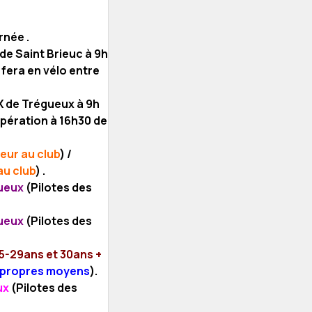
urnée .
de Saint Brieuc à 9h
 fera en vélo entre
X de Trégueux à 9h
pération à 16h30 de
ieur au club
) /
au club
) .
gueux
(Pilotes des
gueux
(Pilotes des
5-29ans et 30ans +
s propres moyens
).
ux
(Pilotes des