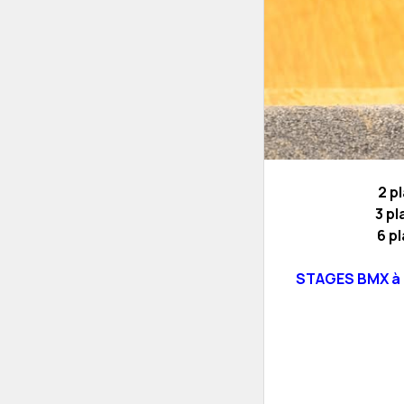
2 p
3 pl
6 p
STAGES BMX à la