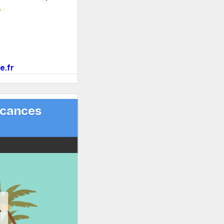
.
e.fr
acances