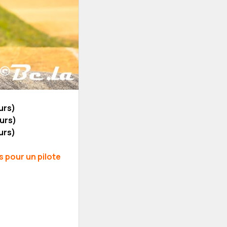
urs)
ours)
urs)
s pour un pilote