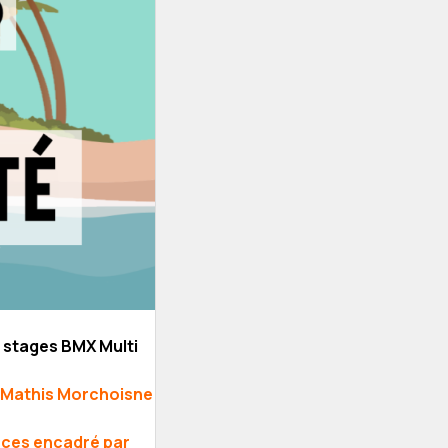
s stages BMX Multi
r Mathis Morchoisne
laces encadré par