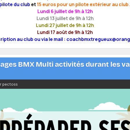
pilote du club
et
15 euros pour un pilote extérieur au club 
Lundi 6 juillet de 9h à 12h
Lundi 13 juillet de 9h à 12h
Lundi 27 juillet de 9h à 12h
Lundi 17 août de 9h à 12h
cription au club ou via le mail : coachbmxtregueux@orang
tages BMX Multi activités durant les v
ar pectoss