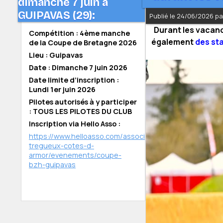
dimanche 7 juin à
GUIPAVAS (29):
Publié le 24/06/2026 p
Durant les vacan
Compétition : 4ème manche
également
des sta
de la Coupe de Bretagne 2026
Lieu : Guipavas
Date : Dimanche 7 juin 2026
Date limite d’inscription :
Lundi 1er juin 2026
Pilotes autorisés à y participer
: TOUS LES PILOTES DU CLUB
Inscription via Hello Asso :
https://www.helloasso.com/associations/bmx-
tregueux-cotes-d-
armor/evenements/coupe-
bzh-guipavas