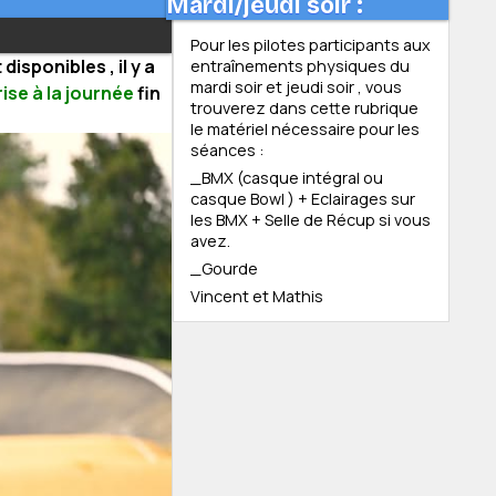
Mardi/jeudi soir :
Pour les pilotes participants aux
disponibles , il y a
entraînements physiques du
mardi soir et jeudi soir , vous
ise à la journée
fin
trouverez dans cette rubrique
le matériel nécessaire pour les
séances :
_BMX (casque intégral ou
casque Bowl ) + Eclairages sur
les BMX + Selle de Récup si vous
avez.
_Gourde
Vincent et Mathis