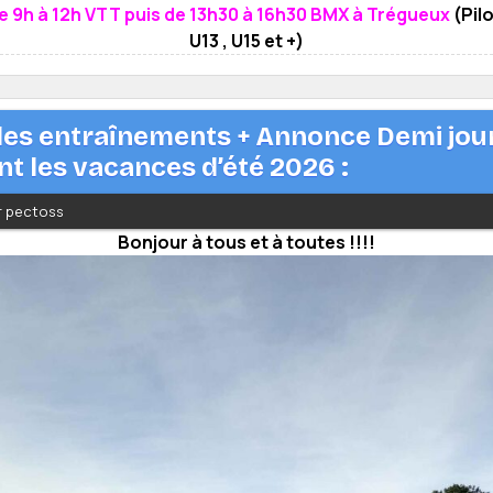
e 9h à 12h VTT puis de 13h30 à 16h30 BMX à Trégueux
(Pil
U13 , U15 et +)
 des entraînements + Annonce Demi jou
t les vacances d’été 2026 :
ar pectoss
Bonjour à tous et à toutes !!!!