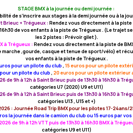
STAGE BMX à la journée ou demi journée :
ilité de s’inscrire aux stages à la demi journée ou à la jo
 Brieuc + Trégueux :
Rendez vous directement à la piste 
16h30 de vos enfants à la piste de Trégueux . (Le trajet se
les 2 pistes : Prévoir gilet ).
X à Trégueux :
Rendez vous directement à la piste de BM
e marche ,gourde, casque et tenue de sport/vélo) et récu
vos enfants à la piste de Trégueux .
uros pour un pilote du club
,
15 euros pour un pilote extér
pour un pilote du club
,
20 euros pour un pilote extérieur 
26 de 9h à 12h à Saint Brieuc puis de 13h30 à 16h30 à Tré
catégories U7 (2020) U9 et U11)
26 de 9h à 12h à Saint Brieuc puis de 13h30 à 16h30 à Tré
catégories U13 , U15 et +)
2026 : Journée Road Trip BMX pour les pilotes 17-24ans/2
ros la journée dans le camion du club ou 15 euros par vo
 2026 de 9h à 12h VTT puis de 13h30 à 16h30 BMX à Trégue
catégories U9 et U11)