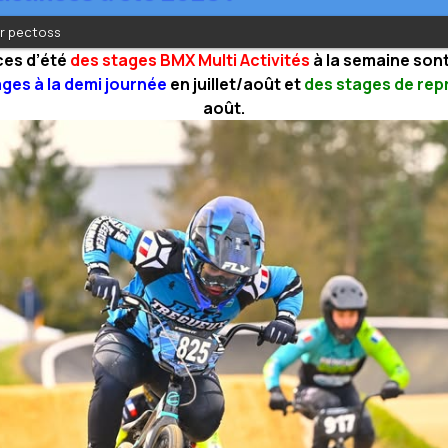
ar pectoss
ces d’été
des stages BMX Multi Activités
à la semaine sont 
ges à la demi journée
en juillet/août et
des stages de repr
août.