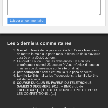
Les 5 derniers commentaires
Marcel
:
Désolé de ne pas avoir été là ! J’avais bien prévu
de mettre la main à la patte mais la blessure de la clavicule
cassée en a décidé autrem...
Le louët
:
Coucou Pour les draisiennes il y a où pas
entraînement samedi 23 octobre ? Vous m'aviez dit que oui
mais en vue du message sur le site on dirait ...
patricedrapeau
:
bah! c'est moi là :) le papa de Victor
famille Le Bris
:
allez les Trégueusiens, la famille Le Bris
est derrière vous
COURSE DU CLUB EN FAVEUR DU TELETHON LE
SAMEDI 3 DECEMBRE 2016 : « BMX club de
TREGUEUX
:
[…] GUIDE DU NOUVEAU PILOTE POUR
LES COMPETITIONS : […]