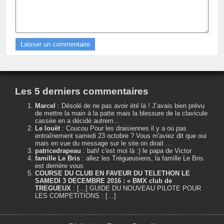
Les 5 derniers commentaires
Marcel
:
Désolé de ne pas avoir été là ! J’avais bien prévu
de mettre la main à la patte mais la blessure de la clavicule
cassée en a décidé autrem...
Le louët
:
Coucou Pour les draisiennes il y a où pas
entraînement samedi 23 octobre ? Vous m'aviez dit que oui
mais en vue du message sur le site on dirait ...
patricedrapeau
:
bah! c'est moi là :) le papa de Victor
famille Le Bris
:
allez les Trégueusiens, la famille Le Bris
est derrière vous
COURSE DU CLUB EN FAVEUR DU TELETHON LE
SAMEDI 3 DECEMBRE 2016 : « BMX club de
TREGUEUX
:
[…] GUIDE DU NOUVEAU PILOTE POUR
LES COMPETITIONS : […]