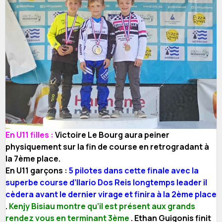
En U11 filles :
Victoire Le Bourg aura peiner
physiquement sur la fin de course en retrogradant à
la 7ème place.
En U11 garçons :
5 pilotes dans cette finale avec la
superbe course d’Ilario Dos Reis longtemps leader il
cèdera avant le dernier virage et finira à la 2ème place
.
Kenjy Bisiau montre qu’il est présent aux grands
rendez vous en terminant 3ème
. Ethan Guigonis finit