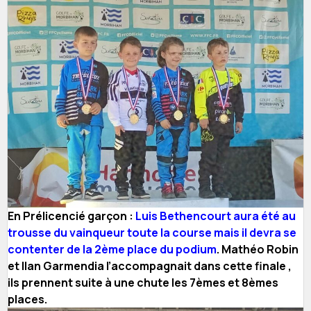
En Prélicencié garçon :
Luis Bethencourt aura été au
trousse du vainqueur toute la course mais il devra se
contenter de la 2ème place du podium
. Mathéo Robin
et Ilan Garmendia l’accompagnait dans cette finale ,
ils prennent suite à une chute les 7èmes et 8èmes
places.