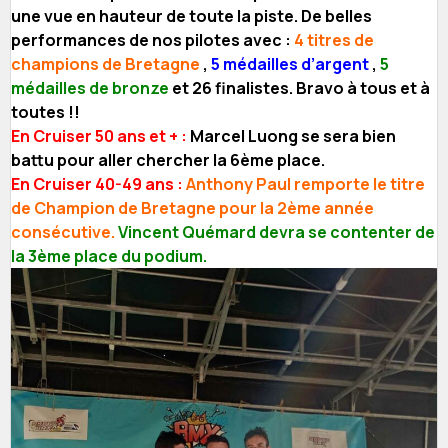
une vue en hauteur de toute la piste. De belles
performances de nos pilotes avec :
4 titres de
champions de Bretagne
,
5 médailles d’argent
,
5
médailles de bronze
et 26 finalistes. Bravo à tous et à
toutes !!
En Cruiser 50 ans et + :
Marcel Luong se sera bien
battu pour aller chercher la 6ème place.
En Cruiser 40-49 ans :
Anthony Paul remporte le titre
de Champion de Bretagne pour la 2ème année
consécutive.
Vincent Quémard devra se contenter de
la 3ème place du podium.