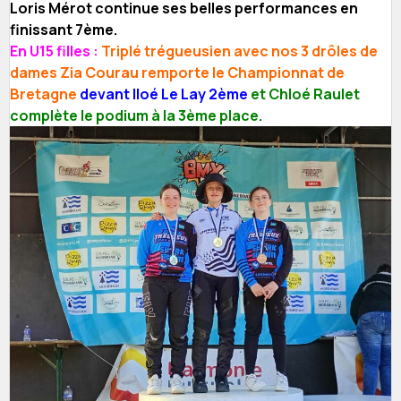
Loris Mérot continue ses belles performances en
finissant 7ème.
En U15 filles :
Triplé trégueusien avec nos 3 drôles de
dames Zia Courau remporte le Championnat de
Bretagne
devant Iloé Le Lay 2ème
et Chloé Raulet
complète le podium à la 3ème place.