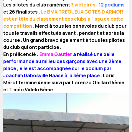
Les pilotes du club ramènent
3 victoires
,
12 podiums
et 26 finalistes .
Le BMX TREGUEUX COTES D ARMOR
est en tête du classement des clubs à l’issu de cette
compétition .
Merci à tous les bénévoles du club pour
tous le travails effectués avant , pendant et après la
course . Un grand bravo également à tous les pilotes
du club qui ont participé .
En prélicencié :
Emma Gautier
a réalisé une belle
performance au milieu des garçons avec une 2ème
place
,
elle est accompagnée sur le podium par
Joachim Dabosville Haase à la 3ème place
. Loris
Mérot termine 4ème suivi par Lorenzo Gaillard 5ème
et Timéo Videlo 6ème .