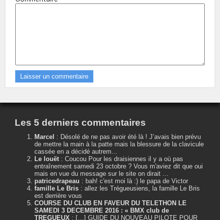
Les 5 derniers commentaires
Marcel
:
Désolé de ne pas avoir été là ! J’avais bien prévu
de mettre la main à la patte mais la blessure de la clavicule
cassée en a décidé autrem...
Le louët
:
Coucou Pour les draisiennes il y a où pas
entraînement samedi 23 octobre ? Vous m'aviez dit que oui
mais en vue du message sur le site on dirait ...
patricedrapeau
:
bah! c'est moi là :) le papa de Victor
famille Le Bris
:
allez les Trégueusiens, la famille Le Bris
est derrière vous
COURSE DU CLUB EN FAVEUR DU TELETHON LE
SAMEDI 3 DECEMBRE 2016 : « BMX club de
TREGUEUX
:
[…] GUIDE DU NOUVEAU PILOTE POUR