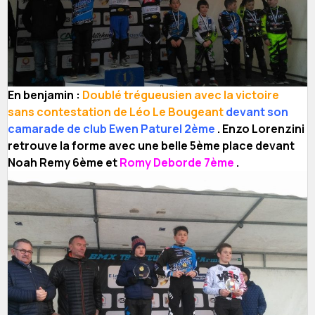
En benjamin :
Doublé trégueusien avec la victoire
sans contestation de Léo Le Bougeant
devant son
camarade de club Ewen Paturel 2ème
. Enzo Lorenzini
retrouve la forme avec une belle 5ème place devant
Noah Remy 6ème et
Romy Deborde 7ème
.