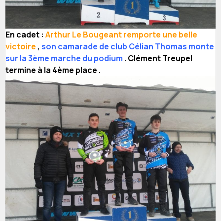
En cadet :
Arthur Le Bougeant remporte une belle
victoire
,
son camarade de club Célian Thomas monte
sur la 3ème marche du podium
. Clément Treupel
termine à la 4ème place .