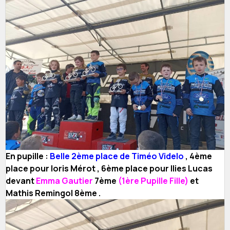
En pupille :
Belle 2ème place de Timéo Videlo
, 4ème
place pour loris Mérot , 6ème place pour Ilies Lucas
devant
Emma Gautier
7ème
(1ère Pupille Fille)
et
Mathis Remingol 8ème .