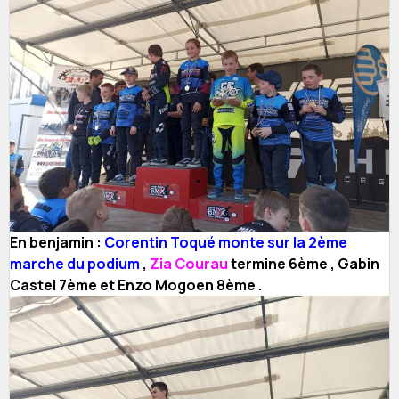
En benjamin :
Corentin Toqué monte sur la 2ème
marche du podium
,
Zia Courau
termine 6ème , Gabin
Castel 7ème et Enzo Mogoen 8ème .