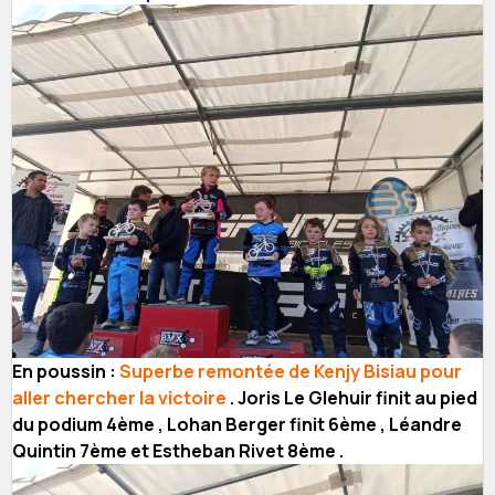
En poussin :
Superbe remontée de Kenjy Bisiau pour
aller chercher la victoire
. Joris Le Glehuir finit au pied
du podium 4ème , Lohan Berger finit 6ème , Léandre
Quintin 7ème et Estheban Rivet 8ème .