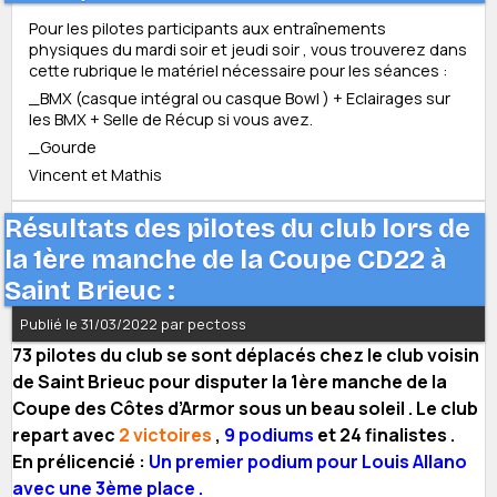
Pour les pilotes participants aux entraînements
physiques du mardi soir et jeudi soir , vous trouverez dans
cette rubrique le matériel nécessaire pour les séances :
_BMX (casque intégral ou casque Bowl ) + Eclairages sur
les BMX + Selle de Récup si vous avez.
_Gourde
Vincent et Mathis
Résultats des pilotes du club lors de
la 1ère manche de la Coupe CD22 à
Saint Brieuc :
Publié le 31/03/2022 par pectoss
73 pilotes du club se sont déplacés chez le club voisin
de Saint Brieuc pour disputer la 1ère manche de la
Coupe des Côtes d’Armor sous un beau soleil . Le club
repart avec
2 victoires
,
9 podiums
et 24 finalistes .
En prélicencié :
Un premier podium pour Louis Allano
avec une 3ème place .