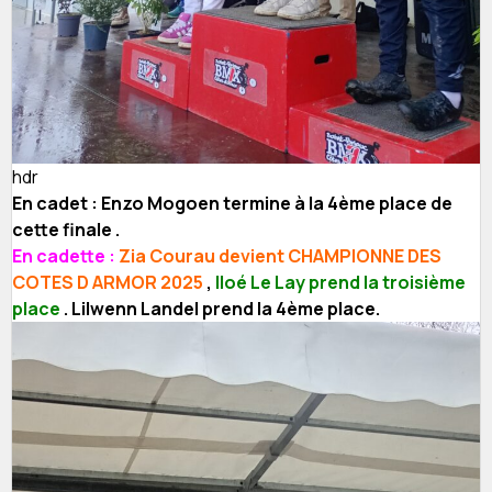
hdr
En cadet : Enzo Mogoen termine à la 4ème place de
cette finale .
En cadette :
Zia Courau devient CHAMPIONNE DES
COTES D ARMOR 2025
,
Iloé Le Lay prend la troisième
place
. Lilwenn Landel prend la 4ème place.