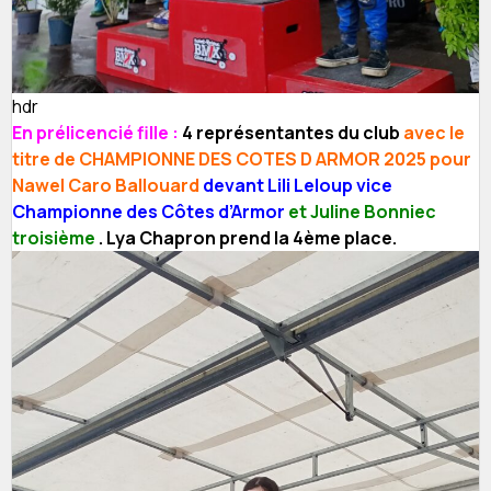
hdr
En prélicencié fille :
4 représentantes du club
avec le
titre de CHAMPIONNE DES COTES D ARMOR 2025 pour
Nawel Caro Ballouard
devant Lili Leloup vice
Championne des Côtes d’Armor
et Juline Bonniec
troisième
. Lya Chapron prend la 4ème place.