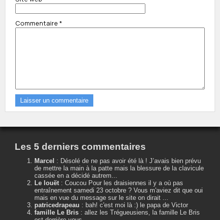
Commentaire
*
Les 5 derniers commentaires
Marcel
:
Désolé de ne pas avoir été là ! J’avais bien prévu
de mettre la main à la patte mais la blessure de la clavicule
cassée en a décidé autrem...
Le louët
:
Coucou Pour les draisiennes il y a où pas
entraînement samedi 23 octobre ? Vous m'aviez dit que oui
mais en vue du message sur le site on dirait ...
patricedrapeau
:
bah! c'est moi là :) le papa de Victor
famille Le Bris
:
allez les Trégueusiens, la famille Le Bris
est derrière vous