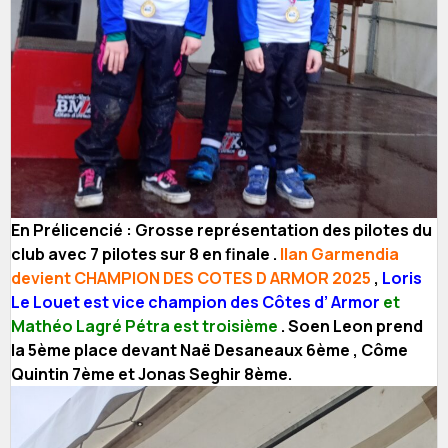
En Prélicencié : Grosse représentation des pilotes du
club avec 7 pilotes sur 8 en finale .
Ilan Garmendia
devient CHAMPION DES COTES D ARMOR 2025
,
Loris
Le Louet est vice champion des Côtes d’ Armor
et
Mathéo Lagré Pétra est troisième
. Soen Leon prend
la 5ème place devant Naë Desaneaux 6ème , Côme
Quintin 7ème et Jonas Seghir 8ème.