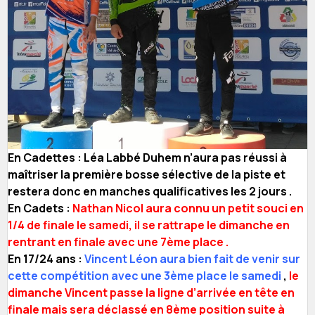
En Cadettes : Léa Labbé Duhem n’aura pas réussi à
maîtriser la première bosse sélective de la piste et
restera donc en manches qualificatives les 2 jours .
En Cadets :
Nathan Nicol aura connu un petit souci en
1/4 de finale le samedi, il se rattrape le dimanche en
rentrant en finale avec une 7ème place .
En 17/24 ans :
Vincent Léon aura bien fait de venir sur
cette compétition avec une 3ème place le samedi
,
le
dimanche Vincent passe la ligne d’arrivée en tête en
finale mais sera déclassé en 8ème position suite à