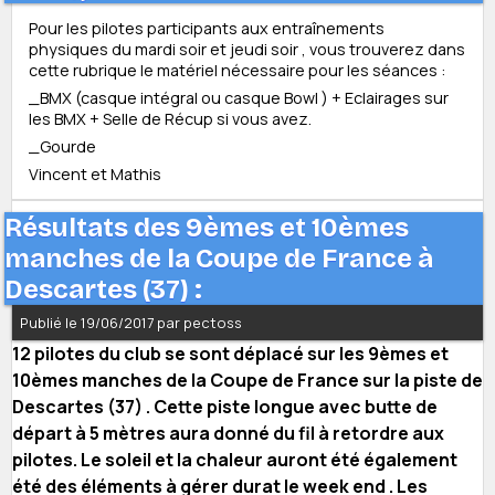
Pour les pilotes participants aux entraînements
physiques du mardi soir et jeudi soir , vous trouverez dans
cette rubrique le matériel nécessaire pour les séances :
_BMX (casque intégral ou casque Bowl ) + Eclairages sur
les BMX + Selle de Récup si vous avez.
_Gourde
Vincent et Mathis
Résultats des 9èmes et 10èmes
manches de la Coupe de France à
Descartes (37) :
Publié le 19/06/2017 par pectoss
12 pilotes du club se sont déplacé sur les 9èmes et
10èmes manches de la Coupe de France sur la piste de
Descartes (37) . Cette piste longue avec butte de
départ à 5 mètres aura donné du fil à retordre aux
pilotes. Le soleil et la chaleur auront été également
été des éléments à gérer durat le week end . Les