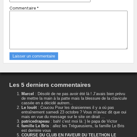
Commentaire
*
Les 5 derniers commentaires
Marcel
:
Désolé de ne pas avoir été là ! J’avais bien prévu
de mettre la main à la patte mais la blessure de la clavicule
cassée en a décidé autrem...
Le louët
:
Coucou Pour les draisiennes il y a où pas
entraînement samedi 23 octobre ? Vous m'aviez dit que oui
mais en vue du message sur le site on dirait ...
patricedrapeau
:
bah! c'est moi là :) le papa de Victor
famille Le Bris
:
allez les Trégueusiens, la famille Le Bris
est derrière vous
COURSE DU CLUB EN FAVEUR DU TELETHON LE