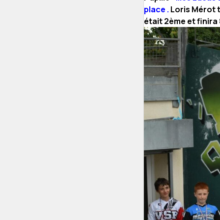
place .
Loris Mérot t
était 2ème et finira