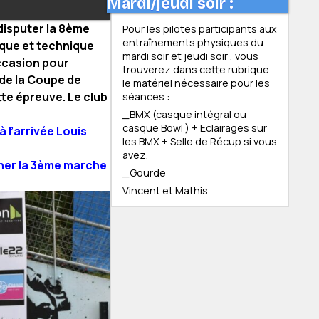
Mardi/jeudi soir :
disputer la 8ème
Pour les pilotes participants aux
entraînements physiques du
ique et technique
mardi soir et jeudi soir , vous
’occasion pour
trouverez dans cette rubrique
 de la Coupe de
le matériel nécessaire pour les
tte épreuve. Le club
séances :
_BMX (casque intégral ou
casque Bowl ) + Eclairages sur
à l’arrivée
Louis
les BMX + Selle de Récup si vous
avez.
cher la 3ème marche
_Gourde
Vincent et Mathis