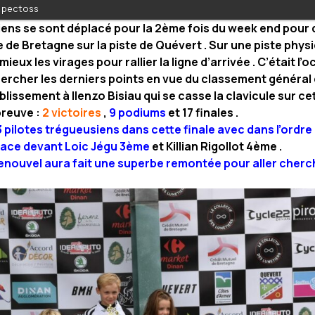
r pectoss
iens se sont déplacé pour la 2ème fois du week end pour 
de Bretagne sur la piste de Quévert . Sur une piste phys
u mieux les virages pour rallier la ligne d’arrivée . C’était l
ercher les derniers points en vue du classement général
lissement à Ilenzo Bisiau qui se casse la clavicule sur ce
preuve :
2 victoires
,
9 podiums
et 17 finales .
3 pilotes trégueusiens dans cette finale avec dans l’ordre 
place devant Loic Jégu 3ème
et Killian Rigollot 4ème .
enouvel aura fait une superbe remontée pour aller cher