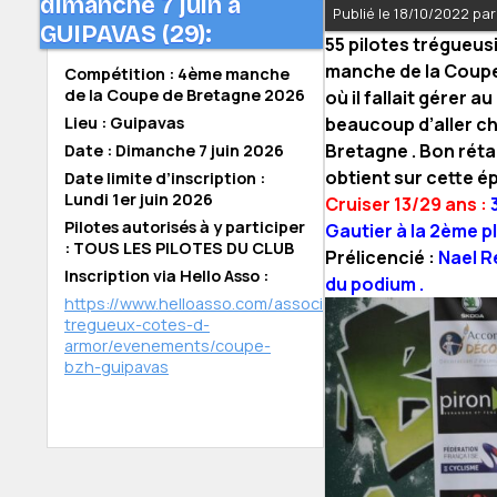
dimanche 7 juin à
Publié le 18/10/2022 pa
GUIPAVAS (29):
55 pilotes trégueus
manche de la Coupe 
Compétition : 4ème manche
de la Coupe de Bretagne 2026
où il fallait gérer a
Lieu : Guipavas
beaucoup d’aller ch
Bretagne . Bon rétab
Date : Dimanche 7 juin 2026
obtient sur cette é
Date limite d’inscription :
Lundi 1er juin 2026
Cruiser 13/29 ans :
Pilotes autorisés à y participer
Gautier à la 2ème 
: TOUS LES PILOTES DU CLUB
Prélicencié :
Nael R
Inscription via Hello Asso :
du podium .
https://www.helloasso.com/associations/bmx-
tregueux-cotes-d-
armor/evenements/coupe-
bzh-guipavas