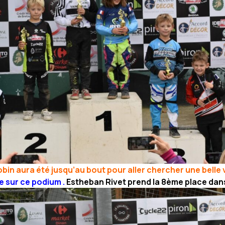
in aura été jusqu’au bout pour aller chercher une belle v
 sur ce podium .
Estheban Rivet prend la 8ème place dans