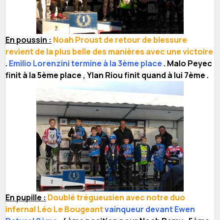
En poussin :
Noah Proust de retour de blessure
revient de la plus belle des manières avec une victoire
.
Emilio Lorenzini termine à la 3ème place
. Malo Peyec
finit à la 5ème place , Ylan Riou finit quand à lui 7ème .
En pupille :
Doublé trégueusien avec notre duo
infernal Léo Le Bougeant
vainqueur devant Ewen