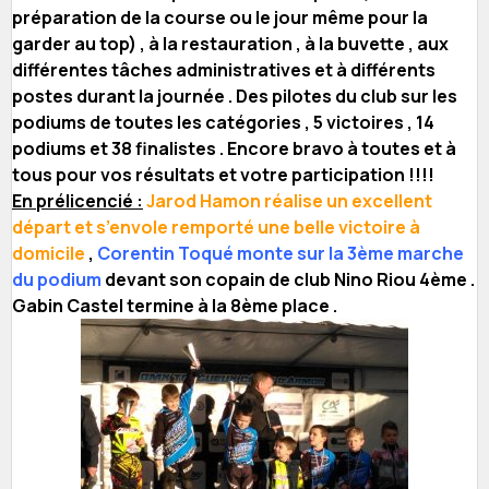
préparation de la course ou le jour même pour la
garder au top) , à la restauration , à la buvette , aux
différentes tâches administratives et à différents
postes durant la journée . Des pilotes du club sur les
podiums de toutes les catégories , 5 victoires , 14
podiums et 38 finalistes . Encore bravo à toutes et à
tous pour vos résultats et votre participation !!!!
En prélicencié :
Jarod Hamon réalise un excellent
départ et s’envole remporté une belle victoire à
domicile
,
Corentin Toqué monte sur la 3ème marche
du podium
devant son copain de club Nino Riou 4ème .
Gabin Castel termine à la 8ème place .