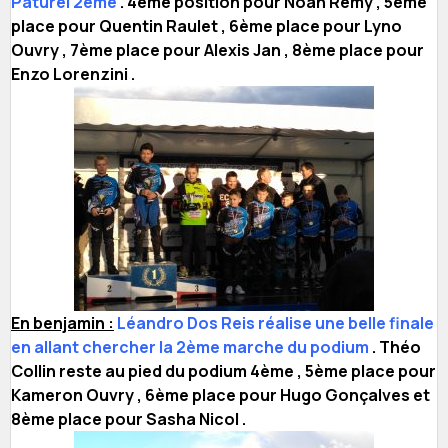
Paturel 2ème
. 4ème position pour Noah Remy , 5ème
place pour Quentin Raulet , 6ème place pour Lyno
Ouvry , 7ème place pour Alexis Jan , 8ème place pour
Enzo Lorenzini .
En benjamin :
Léandro Dos Reis réalise une belle finale
en allant chercher la 2ème marche du podium
. Théo
Collin reste au pied du podium 4ème , 5ème place pour
Kameron Ouvry , 6ème place pour Hugo Gonçalves et
8ème place pour Sasha Nicol .