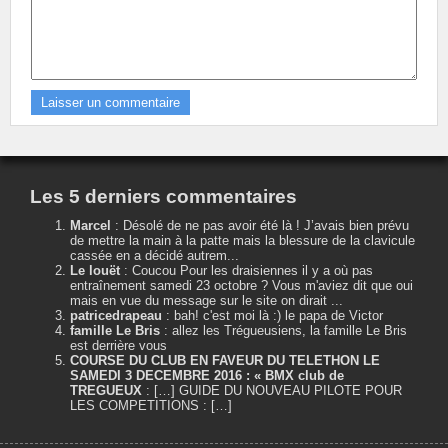
Les 5 derniers commentaires
Marcel
:
Désolé de ne pas avoir été là ! J’avais bien prévu
de mettre la main à la patte mais la blessure de la clavicule
cassée en a décidé autrem...
Le louët
:
Coucou Pour les draisiennes il y a où pas
entraînement samedi 23 octobre ? Vous m'aviez dit que oui
mais en vue du message sur le site on dirait ...
patricedrapeau
:
bah! c'est moi là :) le papa de Victor
famille Le Bris
:
allez les Trégueusiens, la famille Le Bris
est derrière vous
COURSE DU CLUB EN FAVEUR DU TELETHON LE
SAMEDI 3 DECEMBRE 2016 : « BMX club de
TREGUEUX
:
[…] GUIDE DU NOUVEAU PILOTE POUR
LES COMPETITIONS : […]