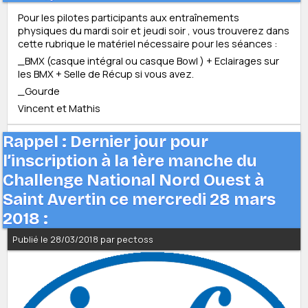
Pour les pilotes participants aux entraînements
physiques du mardi soir et jeudi soir , vous trouverez dans
cette rubrique le matériel nécessaire pour les séances :
_BMX (casque intégral ou casque Bowl ) + Eclairages sur
les BMX + Selle de Récup si vous avez.
_Gourde
Vincent et Mathis
Rappel : Dernier jour pour
l’inscription à la 1ère manche du
Challenge National Nord Ouest à
Saint Avertin ce mercredi 28 mars
2018 :
Publié le 28/03/2018 par pectoss