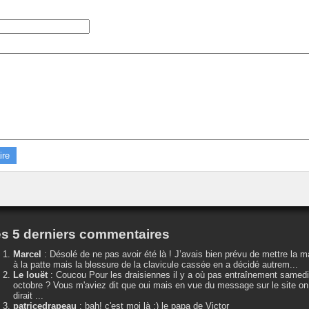
s 5 derniers commentaires
Marcel
:
Désolé de ne pas avoir été là ! J’avais bien prévu de mettre la m
à la patte mais la blessure de la clavicule cassée en a décidé autrem...
Le louët
:
Coucou Pour les draisiennes il y a où pas entraînement samedi
octobre ? Vous m'aviez dit que oui mais en vue du message sur le site on
dirait ...
patricedrapeau
:
bah! c'est moi là :) le papa de Victor