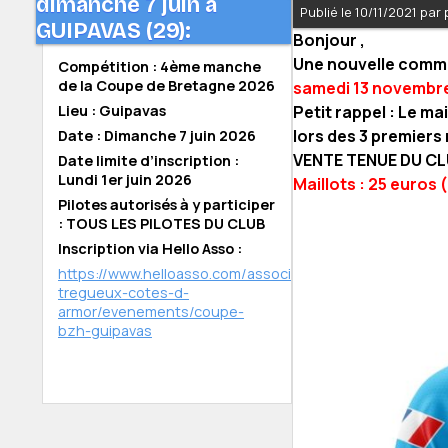
dimanche 7 juin à
Publié le 10/11/2021 par
GUIPAVAS (29):
Bonjour ,
Une nouvelle comma
Compétition : 4ème manche
de la Coupe de Bretagne 2026
samedi 13 novembre
Lieu : Guipavas
Petit rappel : Le ma
lors des 3 premiers 
Date : Dimanche 7 juin 2026
VENTE TENUE DU CL
Date limite d’inscription :
Lundi 1er juin 2026
Maillots : 25 euros 
Pilotes autorisés à y participer
: TOUS LES PILOTES DU CLUB
Inscription via Hello Asso :
https://www.helloasso.com/associations/bmx-
tregueux-cotes-d-
armor/evenements/coupe-
bzh-guipavas