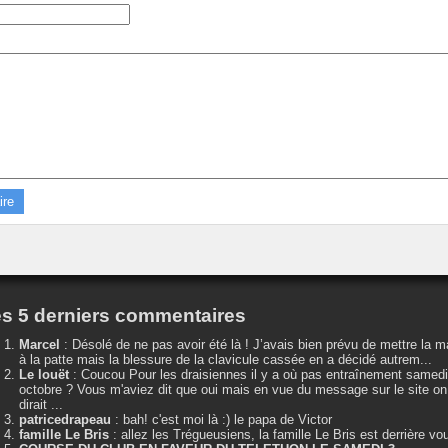
s 5 derniers commentaires
Marcel
:
Désolé de ne pas avoir été là ! J’avais bien prévu de mettre la m
à la patte mais la blessure de la clavicule cassée en a décidé autrem...
Le louët
:
Coucou Pour les draisiennes il y a où pas entraînement samedi
octobre ? Vous m'aviez dit que oui mais en vue du message sur le site on
dirait ...
patricedrapeau
:
bah! c'est moi là :) le papa de Victor
famille Le Bris
:
allez les Trégueusiens, la famille Le Bris est derrière vo