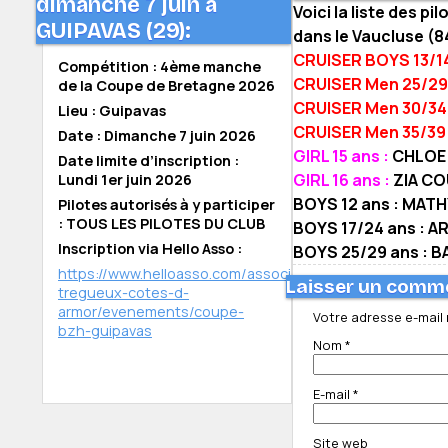
dimanche 7 juin à
Voici la liste des p
GUIPAVAS (29):
dans le Vaucluse (8
CRUISER BOYS 13/14
Compétition : 4ème manche
CRUISER Men 25/29 
de la Coupe de Bretagne 2026
CRUISER Men 30/34 
Lieu : Guipavas
CRUISER Men 35/39 
Date : Dimanche 7 juin 2026
GIRL 15 ans :
CHLOE 
Date limite d’inscription :
GIRL 16 ans :
ZIA CO
Lundi 1er juin 2026
BOYS 12 ans : MAT
Pilotes autorisés à y participer
: TOUS LES PILOTES DU CLUB
BOYS 17/24 ans :
Inscription via Hello Asso :
BOYS 25/29 ans : 
https://www.helloasso.com/associations/bmx-
Laisser un comm
tregueux-cotes-d-
armor/evenements/coupe-
Votre adresse e-mail 
bzh-guipavas
Nom
*
E-mail
*
Site web