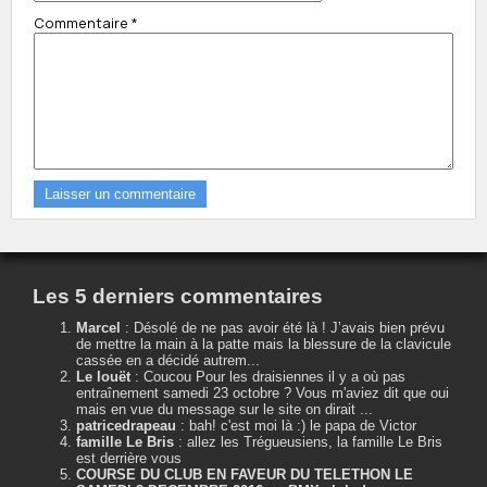
Commentaire
*
Les 5 derniers commentaires
Marcel
:
Désolé de ne pas avoir été là ! J’avais bien prévu
de mettre la main à la patte mais la blessure de la clavicule
cassée en a décidé autrem...
Le louët
:
Coucou Pour les draisiennes il y a où pas
entraînement samedi 23 octobre ? Vous m'aviez dit que oui
mais en vue du message sur le site on dirait ...
patricedrapeau
:
bah! c'est moi là :) le papa de Victor
famille Le Bris
:
allez les Trégueusiens, la famille Le Bris
est derrière vous
COURSE DU CLUB EN FAVEUR DU TELETHON LE