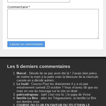
Commentaire
*
Les 5 derniers commentaires
Marcel
:
Désolé de ne pas avoir été là ! J’avais bien prévu
de mettre la main à la patte mais la blessure de la clavicule
cassée en a décidé autrem...
Le louët
:
Coucou Pour les draisiennes il y a où pas
entraînement samedi 23 octobre ? Vous m'aviez dit que oui
mais en vue du message sur le site on dirait ...
patricedrapeau
:
bah! c'est moi là :) le papa de Victor
famille Le Bris
:
allez les Trégueusiens, la famille Le Bris
est derrière vous
COURSE DU CLUB EN FAVEUR DU TELETHON LE