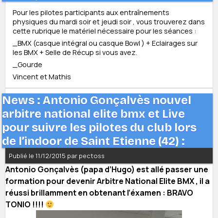
Pour les pilotes participants aux entraînements
physiques du mardi soir et jeudi soir , vous trouverez dans
cette rubrique le matériel nécessaire pour les séances :
_BMX (casque intégral ou casque Bowl ) + Eclairages sur
les BMX + Selle de Récup si vous avez.
_Gourde
Vincent et Mathis
News : Antonio Gonçalvès nouvel
arbitre national elite bmx et Live
pour suivre les pilotes du club lors
de l’indoor de Saint Etienne (42) :
Publié le 11/12/2015 par pectoss
Antonio Gonçalvès (papa d’Hugo) est allé passer une
formation pour devenir Arbitre National Elite BMX , il a
réussi brillamment en obtenant l’éxamen : BRAVO
TONIO !!!!