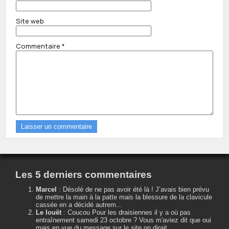
Site web
Commentaire
*
Les 5 derniers commentaires
Marcel
:
Désolé de ne pas avoir été là ! J’avais bien prévu
de mettre la main à la patte mais la blessure de la clavicule
cassée en a décidé autrem...
Le louët
:
Coucou Pour les draisiennes il y a où pas
entraînement samedi 23 octobre ? Vous m'aviez dit que oui
mais en vue du message sur le site on dirait ...