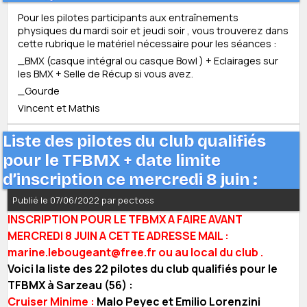
Pour les pilotes participants aux entraînements
physiques du mardi soir et jeudi soir , vous trouverez dans
cette rubrique le matériel nécessaire pour les séances :
_BMX (casque intégral ou casque Bowl ) + Eclairages sur
les BMX + Selle de Récup si vous avez.
_Gourde
Vincent et Mathis
Liste des pilotes du club qualifiés
pour le TFBMX + date limite
d’inscription ce mercredi 8 juin :
Publié le 07/06/2022 par pectoss
INSCRIPTION POUR LE TFBMX A FAIRE AVANT
MERCREDI 8 JUIN A CETTE ADRESSE MAIL :
marine.lebougeant@free.fr ou au local du club .
Voici la liste des 22 pilotes du club qualifiés pour le
TFBMX à Sarzeau (56) :
Cruiser Minime :
Malo Peyec et Emilio Lorenzini