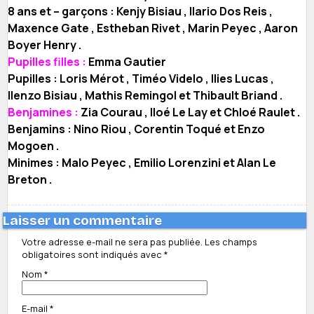
8 ans et – garçons : Kenjy Bisiau , Ilario Dos Reis ,
Maxence Gate , Estheban Rivet , Marin Peyec , Aaron
Boyer Henry .
Pupilles filles :
Emma Gautier
Pupilles : Loris Mérot , Timéo Videlo , Ilies Lucas ,
Ilenzo Bisiau , Mathis Remingol et Thibault Briand .
Benjamines :
Zia Courau , Iloé Le Lay et Chloé Raulet .
Benjamins : Nino Riou , Corentin Toqué et Enzo
Mogoen .
Minimes : Malo Peyec , Emilio Lorenzini et Alan Le
Breton .
Laisser un commentaire
Votre adresse e-mail ne sera pas publiée.
Les champs
obligatoires sont indiqués avec
*
Nom
*
E-mail
*