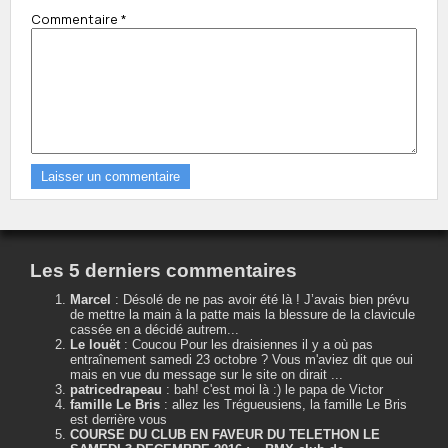
Commentaire
*
Les 5 derniers commentaires
Marcel
:
Désolé de ne pas avoir été là ! J’avais bien prévu
de mettre la main à la patte mais la blessure de la clavicule
cassée en a décidé autrem...
Le louët
:
Coucou Pour les draisiennes il y a où pas
entraînement samedi 23 octobre ? Vous m'aviez dit que oui
mais en vue du message sur le site on dirait ...
patricedrapeau
:
bah! c'est moi là :) le papa de Victor
famille Le Bris
:
allez les Trégueusiens, la famille Le Bris
est derrière vous
COURSE DU CLUB EN FAVEUR DU TELETHON LE