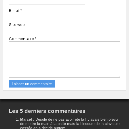
E-mail
*
Site web
Commentaire
*
Les 5 derniers commentaires
Marcel
:
Désolé de ne pas avoir été là ! J’avais bien prévu
de mettre la main à la patte mais la blessure de la clavicule
cassée en a décidé autrem...