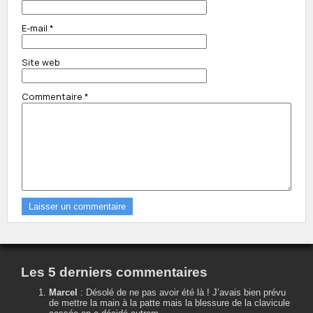
E-mail
*
Site web
Commentaire
*
Les 5 derniers commentaires
Marcel
:
Désolé de ne pas avoir été là ! J’avais bien prévu
de mettre la main à la patte mais la blessure de la clavicule