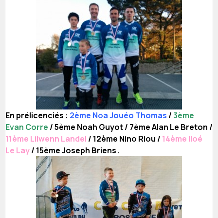
En prélicenciés :
2ème Noa Jouéo Thomas
/
3ème
Evan Corre
/ 5ème Noah Guyot / 7ème Alan Le Breton /
11ème Lilwenn Landel
/ 12ème Nino Riou /
14ème Iloé
Le Lay
/ 15ème Joseph Briens .