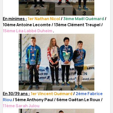
En minimes :
1er Nathan Nicol
/
3ème Maël Quémard
/
10ème Antoine Lecomte / 13ème Clément Treupel /
15ème Léa Labbé Duheim
.
En 30/39 ans :
1er Vincent Quémard
/
2ème Fabrice
Riou
/ 5ème Anthony Paul / 6ème Gaëtan Le Roux /
11ème Sarah Julou