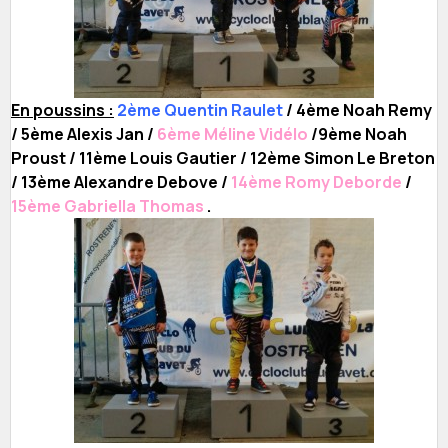
En poussins :
2ème Quentin Raulet
/ 4ème Noah Remy
/ 5ème Alexis Jan /
6ème Méline Vidélo
/9ème Noah
Proust / 11ème Louis Gautier / 12ème Simon Le Breton
/ 13ème Alexandre Debove /
14ème Romy Deborde
/
15ème Gabriella Thomas
.