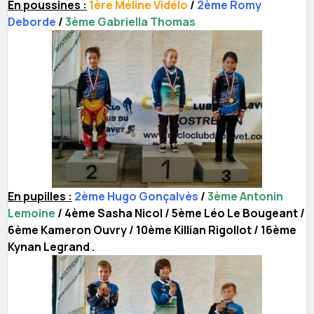
En poussines :
1ère Méline Vidélo
/
2ème Romy
Deborde
/
3ème Gabriella Thomas
En pupilles :
2ème Hugo Gonçalvès
/
3ème Antonin
Lemoine
/ 4ème Sasha Nicol / 5ème Léo Le Bougeant /
6ème Kameron Ouvry / 10ème Killian Rigollot / 16ème
Kynan Legrand .