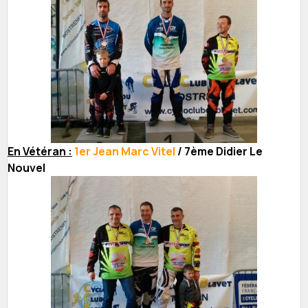
En Vétéran :
1er Jean Marc Vitel
/ 7ème Didier Le
Nouvel