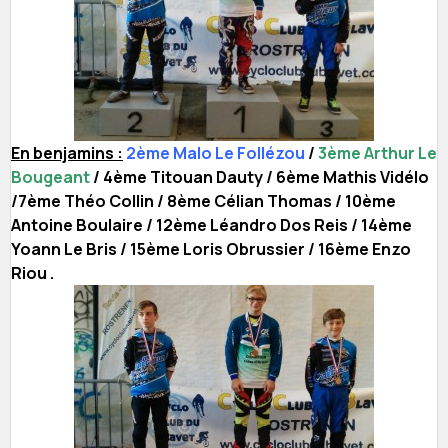
En benjamins :
2ème Malo Le Follézou
/
3ème Arthur Le
Bougeant
/ 4ème Titouan Dauty / 6ème Mathis Vidélo
/7ème Théo Collin / 8ème Célian Thomas / 10ème
Antoine Boulaire / 12ème Léandro Dos Reis / 14ème
Yoann Le Bris / 15ème Loris Obrussier / 16ème Enzo
Riou .