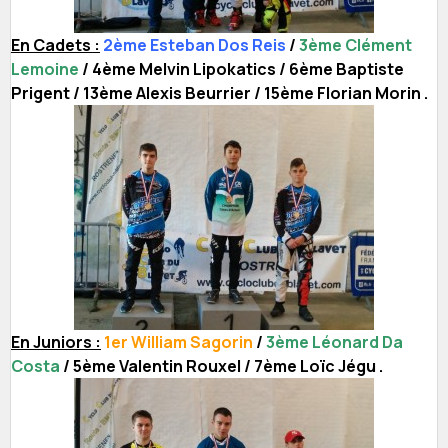
En Cadets :
2ème Esteban Dos Reis
/
3ème Clément
Lemoine
/ 4ème Melvin Lipokatics / 6ème Baptiste
Prigent / 13ème Alexis Beurrier / 15ème Florian Morin .
En Juniors :
1er William Sagorin
/
3ème Léonard Da
Costa
/ 5ème Valentin Rouxel / 7ème Loïc Jégu .