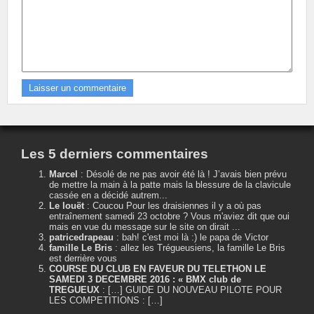
Les 5 derniers commentaires
Marcel
:
Désolé de ne pas avoir été là ! J’avais bien prévu
de mettre la main à la patte mais la blessure de la clavicule
cassée en a décidé autrem...
Le louët
:
Coucou Pour les draisiennes il y a où pas
entraînement samedi 23 octobre ? Vous m'aviez dit que oui
mais en vue du message sur le site on dirait ...
patricedrapeau
:
bah! c'est moi là :) le papa de Victor
famille Le Bris
:
allez les Trégueusiens, la famille Le Bris
est derrière vous
COURSE DU CLUB EN FAVEUR DU TELETHON LE
SAMEDI 3 DECEMBRE 2016 : « BMX club de
TREGUEUX
:
[…] GUIDE DU NOUVEAU PILOTE POUR
LES COMPETITIONS : […]