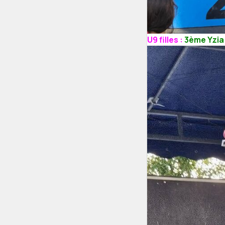
U9 filles :
3ème Yzia 