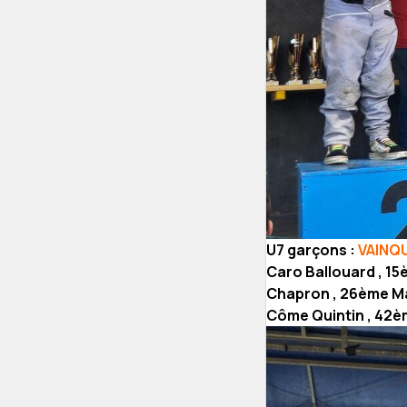
U7 garçons :
VAINQU
Caro Ballouard , 15è
Chapron , 26ème Ma
Côme Quintin , 42è