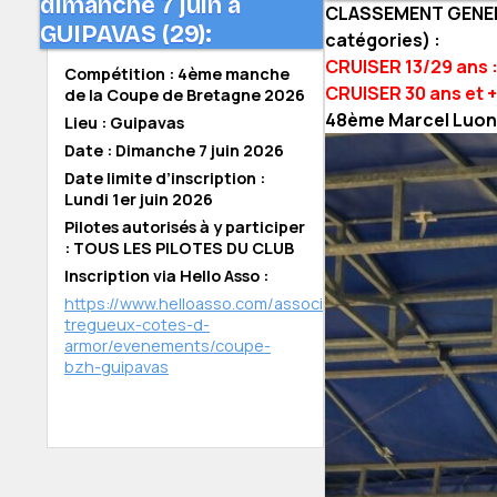
dimanche 7 juin à
CLASSEMENT GENERA
GUIPAVAS (29):
catégories) :
CRUISER 13/29 ans 
Compétition : 4ème manche
CRUISER 30 ans et +
de la Coupe de Bretagne 2026
48ème Marcel Luon
Lieu : Guipavas
Date : Dimanche 7 juin 2026
Date limite d’inscription :
Lundi 1er juin 2026
Pilotes autorisés à y participer
: TOUS LES PILOTES DU CLUB
Inscription via Hello Asso :
https://www.helloasso.com/associations/bmx-
tregueux-cotes-d-
armor/evenements/coupe-
bzh-guipavas