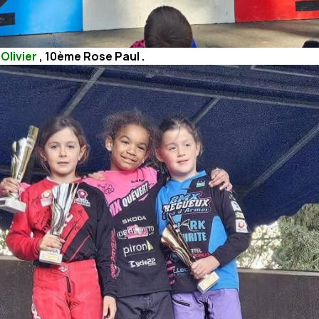
Olivier
, 10ème Rose Paul .