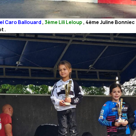
l Caro Ballouard
,
3ème Lili Leloup
, 4ème Juline Bonniec
t .