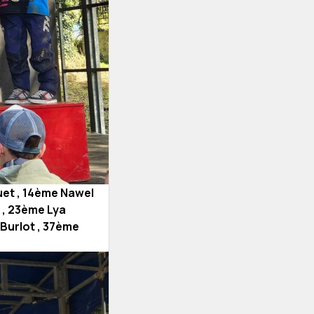
uet , 14ème Nawel
c , 23ème Lya
Burlot , 37ème