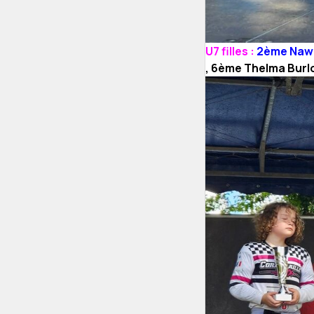
U7 filles :
2ème Nawe
, 6ème Thelma Burlo