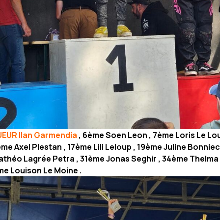
EUR Ilan Garmendia
, 6ème Soen Leon , 7ème Loris Le Lo
me Axel Plestan , 17ème Lili Leloup , 19ème Juline Bonnie
théo Lagrée Petra , 31ème Jonas Seghir , 34ème Thelma 
me Louison Le Moine .