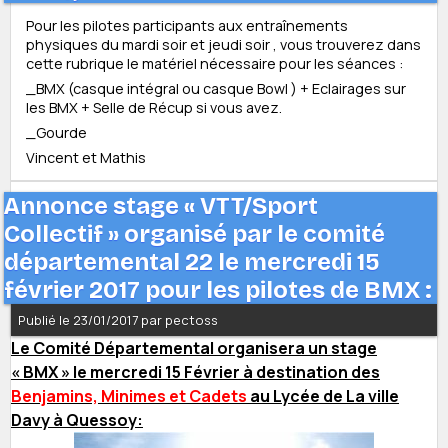
Pour les pilotes participants aux entraînements
physiques du mardi soir et jeudi soir , vous trouverez dans
cette rubrique le matériel nécessaire pour les séances :
_BMX (casque intégral ou casque Bowl ) + Eclairages sur
les BMX + Selle de Récup si vous avez.
_Gourde
Vincent et Mathis
Annonce stage « VTT/Sport
Collectif » organisé par le comité
départemental 22 le mercredi 15
février 2017 pour les pilotes de BMX :
Publié le 23/01/2017 par pectoss
Le Comité Départemental organisera un stage
« BMX » le mercredi 15 Février à destination des
Benjamins, Minimes et Cadets
au Lycée de La ville
Davy à Quessoy: