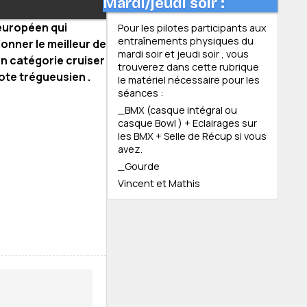
Mardi/jeudi soir :
e européen qui
Pour les pilotes participants aux
entraînements physiques du
onner le meilleur de
mardi soir et jeudi soir , vous
en catégorie cruiser
trouverez dans cette rubrique
lote trégueusien .
le matériel nécessaire pour les
séances :
_BMX (casque intégral ou
casque Bowl ) + Eclairages sur
les BMX + Selle de Récup si vous
avez.
_Gourde
Vincent et Mathis