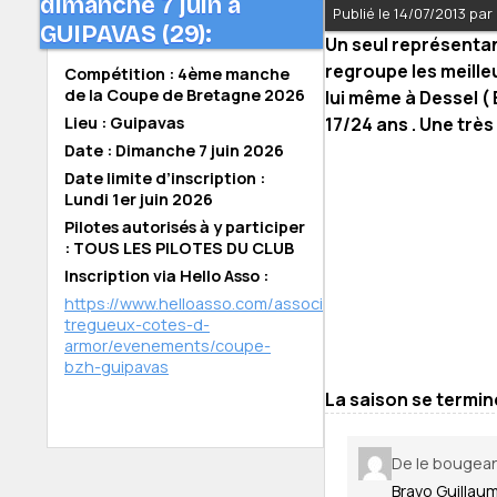
dimanche 7 juin à
Publié le 14/07/2013 pa
GUIPAVAS (29):
Un seul représentant
regroupe les meille
Compétition : 4ème manche
de la Coupe de Bretagne 2026
lui même à Dessel (
Lieu : Guipavas
17/24 ans . Une très
Date : Dimanche 7 juin 2026
Date limite d’inscription :
Lundi 1er juin 2026
Pilotes autorisés à y participer
: TOUS LES PILOTES DU CLUB
Inscription via Hello Asso :
https://www.helloasso.com/associations/bmx-
tregueux-cotes-d-
armor/evenements/coupe-
bzh-guipavas
La saison se termine
De le bougean
Bravo Guillau