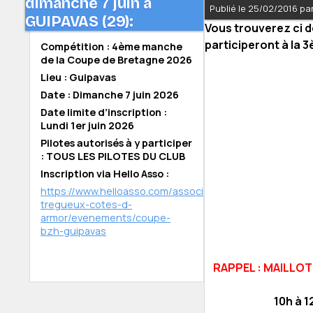
dimanche 7 juin à
Publié le 25/02/2016 p
GUIPAVAS (29):
Vous trouverez ci 
participeront à la 
Compétition : 4ème manche
de la Coupe de Bretagne 2026
Lieu : Guipavas
Date : Dimanche 7 juin 2026
Date limite d’inscription :
Lundi 1er juin 2026
Pilotes autorisés à y participer
: TOUS LES PILOTES DU CLUB
Inscription via Hello Asso :
https://www.helloasso.com/associations/bmx-
tregueux-cotes-d-
armor/evenements/coupe-
bzh-guipavas
RAPPEL : MAILLOT
10h à 1