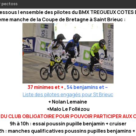
ar pectoss
dessous l ensemble des pilotes du BMX TREGUEUX COTES
3ème manche de la Coupe de Bretagne à Saint Brieuc :
37 minimes et +
,
54 benjamins et –
Liste des pilotes engagés pour St Brieuc
+ Nolan Lemaine
+Malo Le Follézou
 DU CLUB OBLIGATOIRE POUR POUVOIR PARTICIPER AUX 
9h à 10h : essai poussin pupille benjamin + cruiser
2h : manches qualificatives poussins pupilles benjamins +