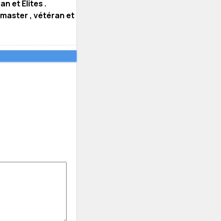
n et Elites .
 master , vétéran et