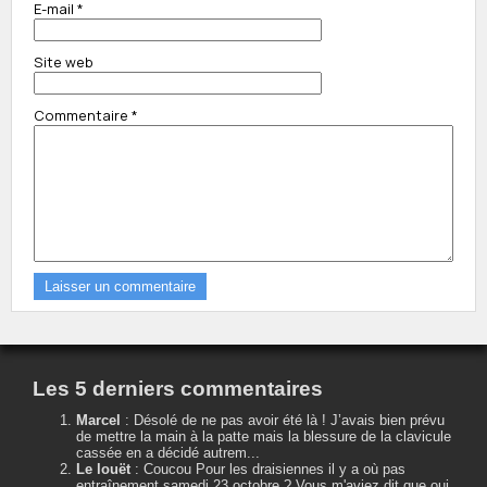
E-mail
*
Site web
Commentaire
*
Les 5 derniers commentaires
Marcel
:
Désolé de ne pas avoir été là ! J’avais bien prévu
de mettre la main à la patte mais la blessure de la clavicule
cassée en a décidé autrem...
Le louët
:
Coucou Pour les draisiennes il y a où pas
entraînement samedi 23 octobre ? Vous m'aviez dit que oui