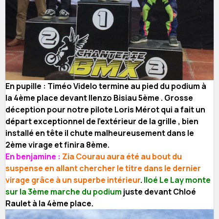
En pupille : Timéo Videlo termine au pied du podium à
la 4ème place devant Ilenzo Bisiau 5ème . Grosse
déception pour notre pilote Loris Mérot qui a fait un
départ exceptionnel de l’extérieur de la grille , bien
installé en tête il chute malheureusement dans le
2ème virage et finira 8ème.
En benjamine :
Zia Courau aura été au bout du
suspense en allant chercher le titre dans le dernier
virage grâce à un superbe intérieur
.
Iloé Le Lay monte
sur la 3ème marche du podium
juste devant Chloé
Raulet à la 4ème place.