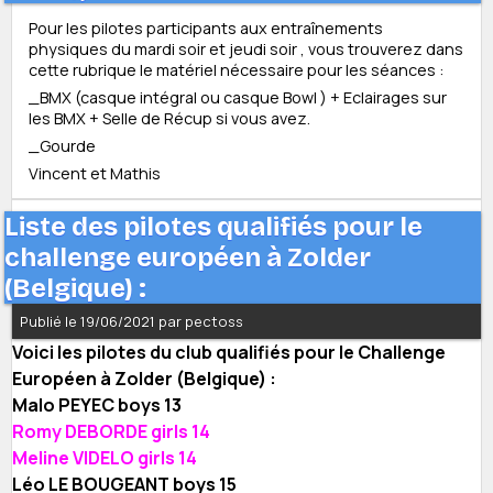
Pour les pilotes participants aux entraînements
physiques du mardi soir et jeudi soir , vous trouverez dans
cette rubrique le matériel nécessaire pour les séances :
_BMX (casque intégral ou casque Bowl ) + Eclairages sur
les BMX + Selle de Récup si vous avez.
_Gourde
Vincent et Mathis
Liste des pilotes qualifiés pour le
challenge européen à Zolder
(Belgique) :
Publié le 19/06/2021 par pectoss
Voici les pilotes du club qualifiés pour le Challenge
Européen à Zolder (Belgique) :
Malo PEYEC boys 13
Romy DEBORDE girls 14
Meline VIDELO girls 14
Léo LE BOUGEANT boys 15