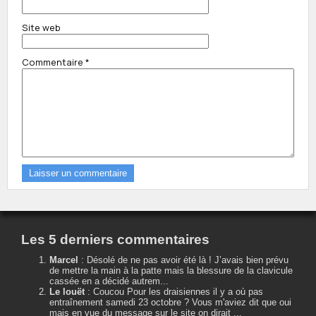
Site web
Commentaire
*
Les 5 derniers commentaires
Marcel
:
Désolé de ne pas avoir été là ! J’avais bien prévu
de mettre la main à la patte mais la blessure de la clavicule
cassée en a décidé autrem...
Le louët
:
Coucou Pour les draisiennes il y a où pas
entraînement samedi 23 octobre ? Vous m'aviez dit que oui
mais en vue du message sur le site on dirait ...