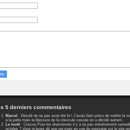
s 5 derniers commentaires
Marcel
:
Désolé de ne pas avoir été là ! J’avais bien prévu de mettre la m
à la patte mais la blessure de la clavicule cassée en a décidé autrem...
Le louët
:
Coucou Pour les draisiennes il y a où pas entraînement samedi
octobre ? Vous m'aviez dit que oui mais en vue du message sur le site on