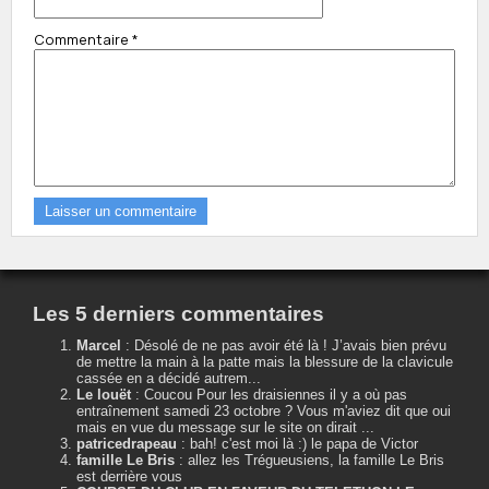
Commentaire
*
Les 5 derniers commentaires
Marcel
:
Désolé de ne pas avoir été là ! J’avais bien prévu
de mettre la main à la patte mais la blessure de la clavicule
cassée en a décidé autrem...
Le louët
:
Coucou Pour les draisiennes il y a où pas
entraînement samedi 23 octobre ? Vous m'aviez dit que oui
mais en vue du message sur le site on dirait ...
patricedrapeau
:
bah! c'est moi là :) le papa de Victor
famille Le Bris
:
allez les Trégueusiens, la famille Le Bris
est derrière vous