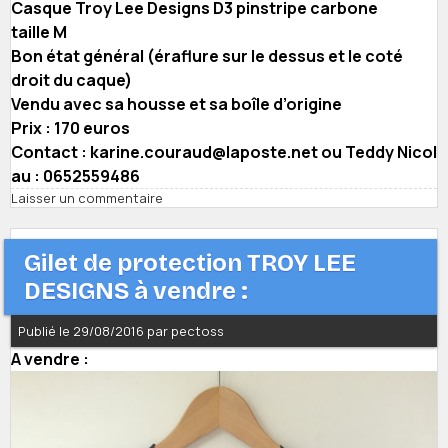
Casque Troy Lee Designs D3 pinstripe carbone
taille M
Bon état général (éraflure sur le dessus et le coté
droit du caque)
Vendu avec sa housse et sa boîle d’origine
Prix : 170 euros
Contact : karine.couraud@laposte.net ou Teddy Nicol
au : 0652559486
Laisser un commentaire
Gilet de protection TROY LEE
DESIGNS à vendre :
Publié le 29/08/2016 par pectoss
A vendre :