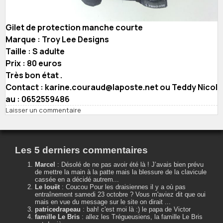
Gilet de protection manche courte
Marque : Troy Lee Designs
Taille : S adulte
Prix : 80 euros
Très bon état .
Contact : karine.couraud@laposte.net ou Teddy Nicol
au : 0652559486
Laisser un commentaire
Les 5 derniers commentaires
Marcel
:
Désolé de ne pas avoir été là ! J’avais bien prévu
de mettre la main à la patte mais la blessure de la clavicule
cassée en a décidé autrem...
Le louët
:
Coucou Pour les draisiennes il y a où pas
entraînement samedi 23 octobre ? Vous m'aviez dit que oui
mais en vue du message sur le site on dirait ...
patricedrapeau
:
bah! c'est moi là :) le papa de Victor
famille Le Bris
:
allez les Trégueusiens, la famille Le Bris